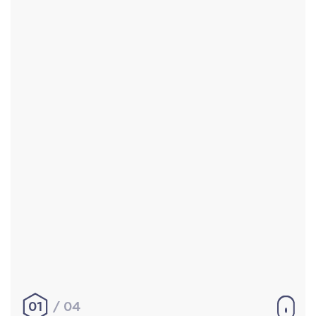
Accueil
Réalisations
À propos
Contact
Mentions légales
|
Conditions générales de
vente
hello@aurelienbobenrieth.fr
© Aurélien BOBENRIETH 2024. Tous droits réservés.
01
04