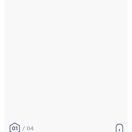
Accueil
Réalisations
À propos
Contact
Mentions légales
|
Conditions générales de
vente
hello@aurelienbobenrieth.fr
© Aurélien BOBENRIETH 2024. Tous droits réservés.
01
04