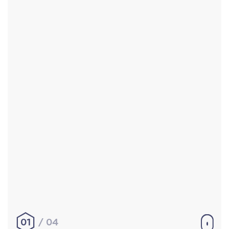
Accueil
Réalisations
À propos
Contact
Mentions légales
|
Conditions générales de
vente
hello@aurelienbobenrieth.fr
© Aurélien BOBENRIETH 2024. Tous droits réservés.
01
04