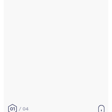
Accueil
Réalisations
À propos
Contact
Mentions légales
|
Conditions générales de
vente
hello@aurelienbobenrieth.fr
© Aurélien BOBENRIETH 2024. Tous droits réservés.
01
04