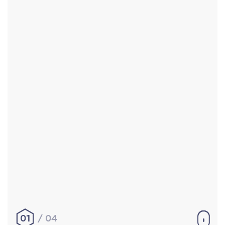
Accueil
Réalisations
À propos
Contact
Mentions légales
|
Conditions générales de
vente
hello@aurelienbobenrieth.fr
© Aurélien BOBENRIETH 2024. Tous droits réservés.
01
04