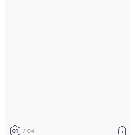
Accueil
Réalisations
À propos
Contact
Mentions légales
|
Conditions générales de
vente
hello@aurelienbobenrieth.fr
© Aurélien BOBENRIETH 2024. Tous droits réservés.
01
04