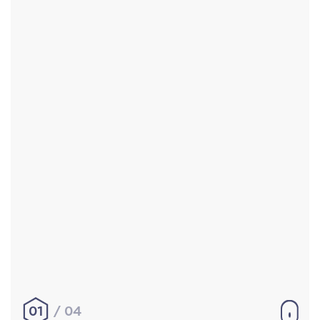
Accueil
Réalisations
À propos
Contact
Mentions légales
|
Conditions générales de
vente
hello@aurelienbobenrieth.fr
© Aurélien BOBENRIETH 2024. Tous droits réservés.
01
04