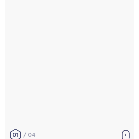
Accueil
Réalisations
À propos
Contact
Mentions légales
|
Conditions générales de
vente
hello@aurelienbobenrieth.fr
© Aurélien BOBENRIETH 2024. Tous droits réservés.
01
04