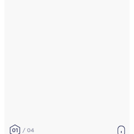
Accueil
Réalisations
À propos
Contact
Mentions légales
|
Conditions générales de
vente
hello@aurelienbobenrieth.fr
© Aurélien BOBENRIETH 2024. Tous droits réservés.
01
04