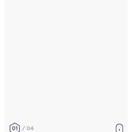
Accueil
Réalisations
À propos
Contact
Mentions légales
|
Conditions générales de
vente
hello@aurelienbobenrieth.fr
© Aurélien BOBENRIETH 2024. Tous droits réservés.
01
04