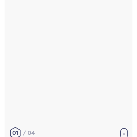
Accueil
Réalisations
À propos
Contact
Mentions légales
|
Conditions générales de
vente
hello@aurelienbobenrieth.fr
© Aurélien BOBENRIETH 2024. Tous droits réservés.
01
04