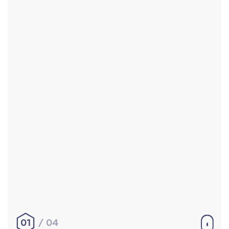
Accueil
Réalisations
À propos
Contact
Mentions légales
|
Conditions générales de
vente
hello@aurelienbobenrieth.fr
© Aurélien BOBENRIETH 2024. Tous droits réservés.
01
04