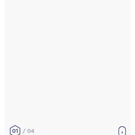
Accueil
Réalisations
À propos
Contact
Mentions légales
|
Conditions générales de
vente
hello@aurelienbobenrieth.fr
© Aurélien BOBENRIETH 2024. Tous droits réservés.
01
04