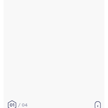
Accueil
Réalisations
À propos
Contact
Mentions légales
|
Conditions générales de
vente
hello@aurelienbobenrieth.fr
© Aurélien BOBENRIETH 2024. Tous droits réservés.
01
04