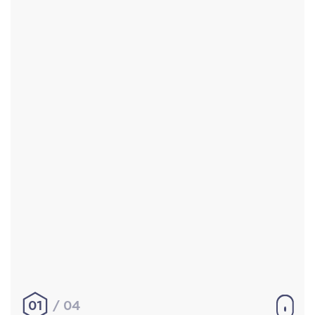
Accueil
Réalisations
À propos
Contact
Mentions légales
|
Conditions générales de
vente
hello@aurelienbobenrieth.fr
© Aurélien BOBENRIETH 2024. Tous droits réservés.
01
04