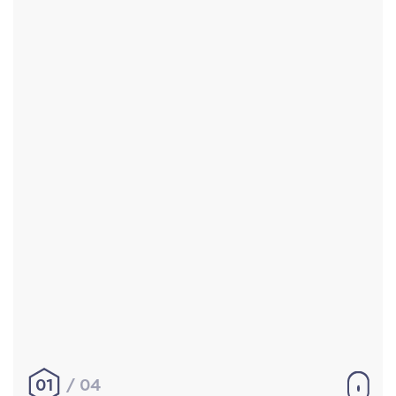
Accueil
Réalisations
À propos
Contact
Mentions légales
|
Conditions générales de
vente
hello@aurelienbobenrieth.fr
© Aurélien BOBENRIETH 2024. Tous droits réservés.
01
04