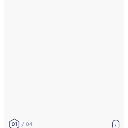
Accueil
Réalisations
À propos
Contact
Mentions légales
|
Conditions générales de
vente
hello@aurelienbobenrieth.fr
© Aurélien BOBENRIETH 2024. Tous droits réservés.
01
04