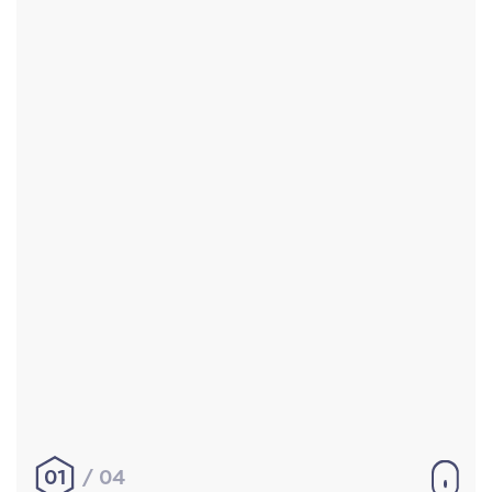
Accueil
Réalisations
À propos
Contact
Mentions légales
|
Conditions générales de
vente
hello@aurelienbobenrieth.fr
© Aurélien BOBENRIETH 2024. Tous droits réservés.
01
04