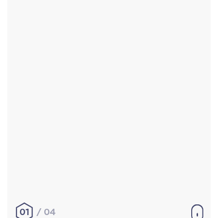
Accueil
Réalisations
À propos
Contact
Mentions légales
|
Conditions générales de
vente
hello@aurelienbobenrieth.fr
© Aurélien BOBENRIETH 2024. Tous droits réservés.
01
04