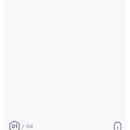
Accueil
Réalisations
À propos
Contact
Mentions légales
|
Conditions générales de
vente
hello@aurelienbobenrieth.fr
© Aurélien BOBENRIETH 2024. Tous droits réservés.
01
04