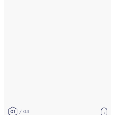
Accueil
Réalisations
À propos
Contact
Mentions légales
|
Conditions générales de
vente
hello@aurelienbobenrieth.fr
© Aurélien BOBENRIETH 2024. Tous droits réservés.
01
04