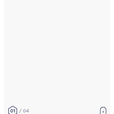
Accueil
Réalisations
À propos
Contact
Mentions légales
|
Conditions générales de
vente
hello@aurelienbobenrieth.fr
© Aurélien BOBENRIETH 2024. Tous droits réservés.
01
04