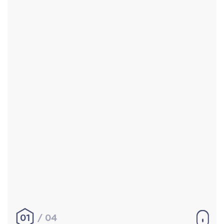
Accueil
Réalisations
À propos
Contact
Mentions légales
|
Conditions générales de
vente
hello@aurelienbobenrieth.fr
© Aurélien BOBENRIETH 2024. Tous droits réservés.
01
04