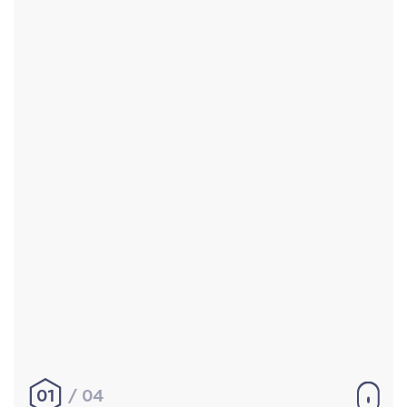
Accueil
Réalisations
À propos
Contact
Mentions légales
|
Conditions générales de
vente
hello@aurelienbobenrieth.fr
© Aurélien BOBENRIETH 2024. Tous droits réservés.
01
04