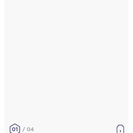
Accueil
Réalisations
À propos
Contact
Mentions légales
|
Conditions générales de
vente
hello@aurelienbobenrieth.fr
© Aurélien BOBENRIETH 2024. Tous droits réservés.
01
04