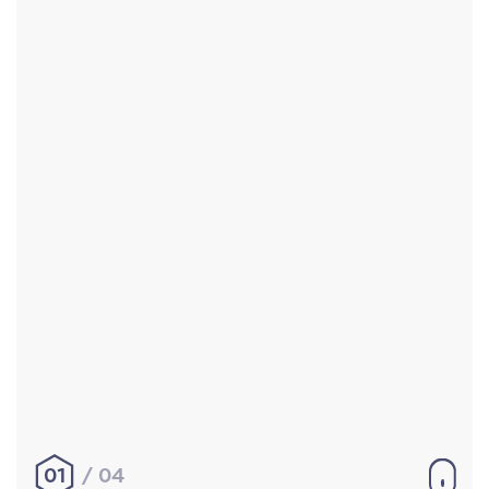
Accueil
Réalisations
À propos
Contact
Mentions légales
|
Conditions générales de
vente
hello@aurelienbobenrieth.fr
© Aurélien BOBENRIETH 2024. Tous droits réservés.
01
04