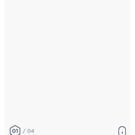
Accueil
Réalisations
À propos
Contact
Mentions légales
|
Conditions générales de
vente
hello@aurelienbobenrieth.fr
© Aurélien BOBENRIETH 2024. Tous droits réservés.
01
04