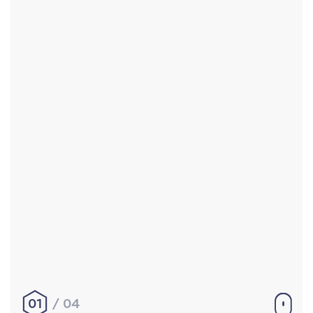
Accueil
Réalisations
À propos
Contact
Mentions légales
|
Conditions générales de
vente
hello@aurelienbobenrieth.fr
© Aurélien BOBENRIETH 2024. Tous droits réservés.
01
04