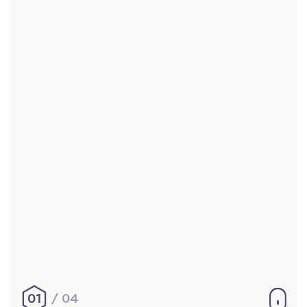
Accueil
Réalisations
À propos
Contact
Mentions légales
|
Conditions générales de
vente
hello@aurelienbobenrieth.fr
© Aurélien BOBENRIETH 2024. Tous droits réservés.
01
04