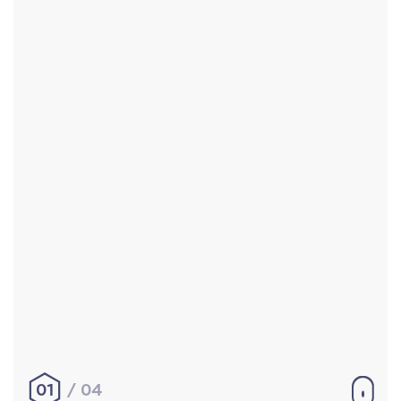
Accueil
Réalisations
À propos
Contact
Mentions légales
|
Conditions générales de
vente
hello@aurelienbobenrieth.fr
© Aurélien BOBENRIETH 2024. Tous droits réservés.
01
04