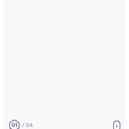
Accueil
Réalisations
À propos
Contact
Mentions légales
|
Conditions générales de
vente
hello@aurelienbobenrieth.fr
© Aurélien BOBENRIETH 2024. Tous droits réservés.
01
04