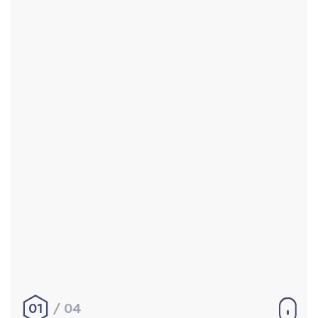
Accueil
Réalisations
À propos
Contact
Mentions légales
|
Conditions générales de
vente
hello@aurelienbobenrieth.fr
© Aurélien BOBENRIETH 2024. Tous droits réservés.
01
04