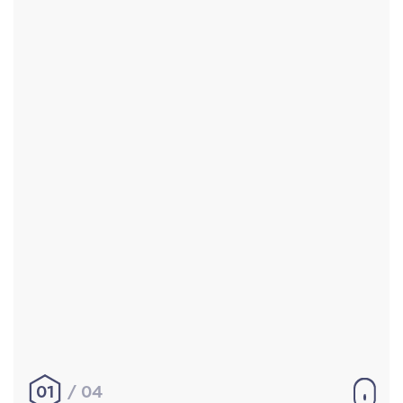
Accueil
Réalisations
À propos
Contact
Mentions légales
|
Conditions générales de
vente
hello@aurelienbobenrieth.fr
© Aurélien BOBENRIETH 2024. Tous droits réservés.
01
04