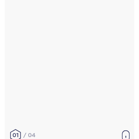
Accueil
Réalisations
À propos
Contact
Mentions légales
|
Conditions générales de
vente
hello@aurelienbobenrieth.fr
© Aurélien BOBENRIETH 2024. Tous droits réservés.
01
04