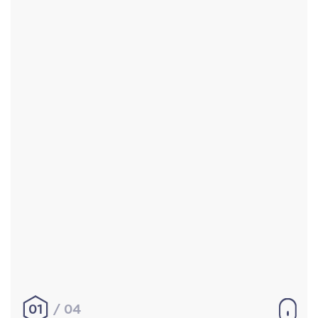
Accueil
Réalisations
À propos
Contact
Mentions légales
|
Conditions générales de
vente
hello@aurelienbobenrieth.fr
© Aurélien BOBENRIETH 2024. Tous droits réservés.
01
04