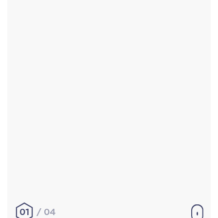
Accueil
Réalisations
À propos
Contact
Mentions légales
|
Conditions générales de
vente
hello@aurelienbobenrieth.fr
© Aurélien BOBENRIETH 2024. Tous droits réservés.
01
04