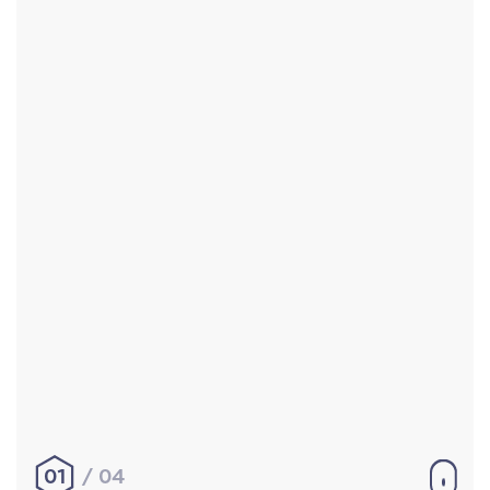
Accueil
Réalisations
À propos
Contact
Mentions légales
|
Conditions générales de
vente
hello@aurelienbobenrieth.fr
© Aurélien BOBENRIETH 2024. Tous droits réservés.
01
04