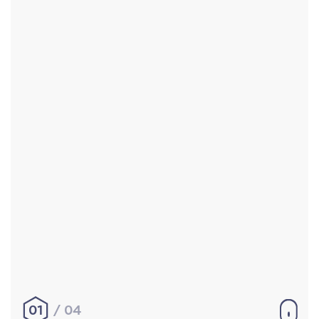
Accueil
Réalisations
À propos
Contact
Mentions légales
|
Conditions générales de
vente
hello@aurelienbobenrieth.fr
© Aurélien BOBENRIETH 2024. Tous droits réservés.
01
04