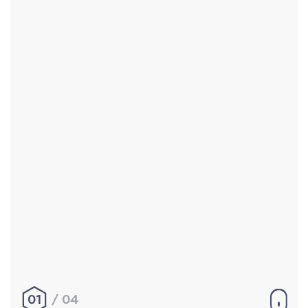
Accueil
Réalisations
À propos
Contact
Mentions légales
|
Conditions générales de
vente
hello@aurelienbobenrieth.fr
© Aurélien BOBENRIETH 2024. Tous droits réservés.
01
04