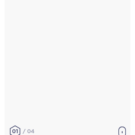
Accueil
Réalisations
À propos
Contact
Mentions légales
|
Conditions générales de
vente
hello@aurelienbobenrieth.fr
© Aurélien BOBENRIETH 2024. Tous droits réservés.
01
04