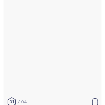
Accueil
Réalisations
À propos
Contact
Mentions légales
|
Conditions générales de
vente
hello@aurelienbobenrieth.fr
© Aurélien BOBENRIETH 2024. Tous droits réservés.
01
04