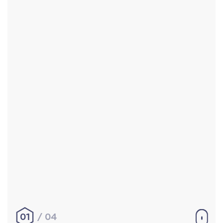
Accueil
Réalisations
À propos
Contact
Mentions légales
|
Conditions générales de
vente
hello@aurelienbobenrieth.fr
© Aurélien BOBENRIETH 2024. Tous droits réservés.
01
04