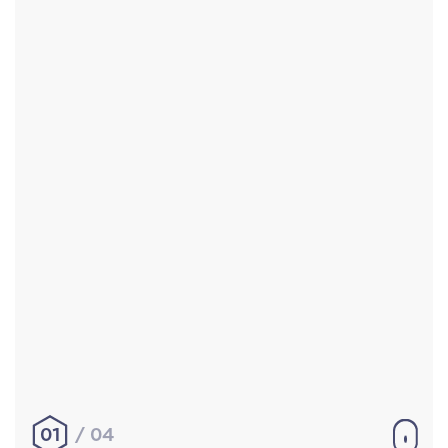
Accueil
Réalisations
À propos
Contact
Mentions légales
|
Conditions générales de
vente
hello@aurelienbobenrieth.fr
© Aurélien BOBENRIETH 2024. Tous droits réservés.
01
04