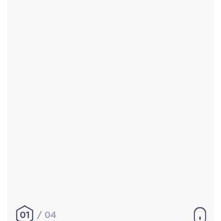
Accueil
Réalisations
À propos
Contact
Mentions légales
|
Conditions générales de
vente
hello@aurelienbobenrieth.fr
© Aurélien BOBENRIETH 2024. Tous droits réservés.
01
04