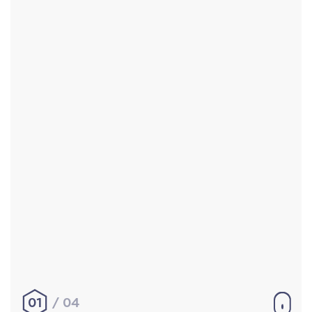
Accueil
Réalisations
À propos
Contact
Mentions légales
|
Conditions générales de
vente
hello@aurelienbobenrieth.fr
© Aurélien BOBENRIETH 2024. Tous droits réservés.
01
04