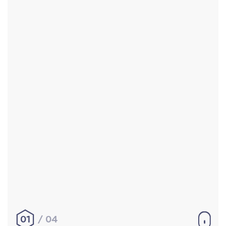
Accueil
Réalisations
À propos
Contact
Mentions légales
|
Conditions générales de
vente
hello@aurelienbobenrieth.fr
© Aurélien BOBENRIETH 2024. Tous droits réservés.
01
04