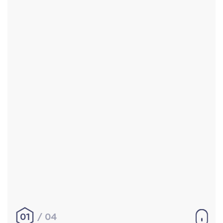
Accueil
Réalisations
À propos
Contact
Mentions légales
|
Conditions générales de
vente
hello@aurelienbobenrieth.fr
© Aurélien BOBENRIETH 2024. Tous droits réservés.
01
04