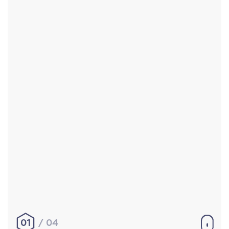
Accueil
Réalisations
À propos
Contact
Mentions légales
|
Conditions générales de
vente
hello@aurelienbobenrieth.fr
© Aurélien BOBENRIETH 2024. Tous droits réservés.
01
04