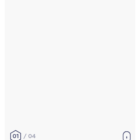
Accueil
Réalisations
À propos
Contact
Mentions légales
|
Conditions générales de
vente
hello@aurelienbobenrieth.fr
© Aurélien BOBENRIETH 2024. Tous droits réservés.
01
04