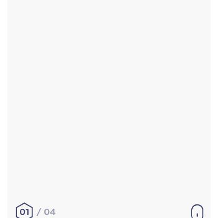
Accueil
Réalisations
À propos
Contact
Mentions légales
|
Conditions générales de
vente
hello@aurelienbobenrieth.fr
© Aurélien BOBENRIETH 2024. Tous droits réservés.
01
04